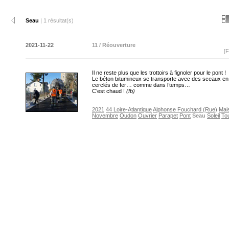
Seau
| 1 résultat(s)
2021-11-22
11 / Réouverture
[F
Il ne reste plus que les trottoirs à fignoler pour le pont !
Le béton bitumineux se transporte avec des sceaux en
cerclés de fer… comme dans l’temps…
C’est chaud !
(fb)
2021
44 Loire-Atlantique
Alphonse Fouchard (Rue)
Mai
Novembre
Oudon
Ouvrier
Parapet
Pont
Seau
Soleil
To