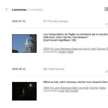
Lanterneau
| 2 résultat(s)
2009-07-31
07 / Fin des travaux
[F
Les restaurations de l’église se terminent par le clocher
Voilà donc notre clocher, tout pimpant !
Quel travail magnifique !
(fb)
2009
44 Loire-Atlantique
Abat-son
Après-midi
Clocher
E
Lanterneau
Oudon
Soleil
2009-08-12
08 / Clair de lune
[F
Même la nuit, notre nouveau clocher tout restauré étince
2009
44 Loire-Atlantique
Abat-son
Août
Clocher
Eglise
Lanterneau
Lune
Nuit
Oudon