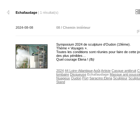
Echafaudage
| 1 résultat(s)
2024-08-08
08 / Chemin intérieur
[F
Symposium 2024 de sculpture d’Oudon (19ème).
Thème « Voyages ».
Toutes les conditions sont réunies pour faire de cette j
des plus pénibles…
Quel courage Elena !
(fb)
2024
44 Loire-Atlantique
Août
Artiste
Casque antibruit
C
lombaire
Disqueuse
Echafaudage
Masque anti poussi
Nuageux
Oudon
Port
Saracino Elena
Sculpteur
Sculptu
Stand