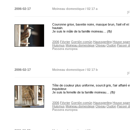
2006-02-17
Moineau domestique / 02 17 a
[F
Couronne grise, bavette noire, masque brun, l’œil vif et l
hautain.
Je suis le mâle de la famille moineau…
(fb)
2006
Février
Gorrión común
Haussperling
House spar
Huismus
Moineau domestique
Oiseau
Oudon
Passer d
Passera europea
2006-02-17
Moineau domestique / 02 17 b
[F
Tête de couleur plus uniforme, sourcil gris, l’air affairé e
inquisiteur.
Je suis la femelle de la famille moineau…
(fb)
2006
Février
Gorrión común
Haussperling
House spar
Huismus
Moineau domestique
Oiseau
Oudon
Passer d
Passera europea