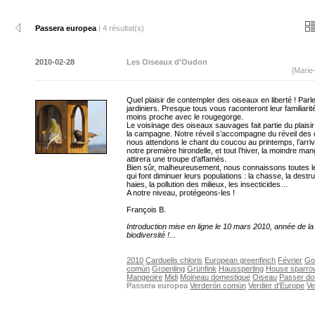
Passera europea
| 4 résultat(s)
2010-02-28
Les Oiseaux d'Oudon
[Marie
Quel plaisir de contempler des oiseaux en liberté ! Par
jardiniers. Presque tous vous raconteront leur familiarit
moins proche avec le rougegorge.
Le voisinage des oiseaux sauvages fait partie du plaisir
la campagne. Notre réveil s’accompagne du réveil des 
nous attendons le chant du coucou au printemps, l’arri
notre première hirondelle, et tout l’hiver, la moindre ma
attirera une troupe d’affamés.
Bien sûr, malheureusement, nous connaissons toutes 
qui font diminuer leurs populations : la chasse, la destr
haies, la pollution des milieux, les insecticides…
A notre niveau, protégeons-les !
François B.
Introduction mise en ligne le 10 mars 2010, année de la
biodiversité !...
2010
Carduelis chloris
European greenfinch
Février
Go
común
Groenling
Grünfink
Haussperling
House sparro
Mangeoire
Midi
Moineau domestique
Oiseau
Passer do
Passera europea
Verderón común
Verdier d'Europe
Ve