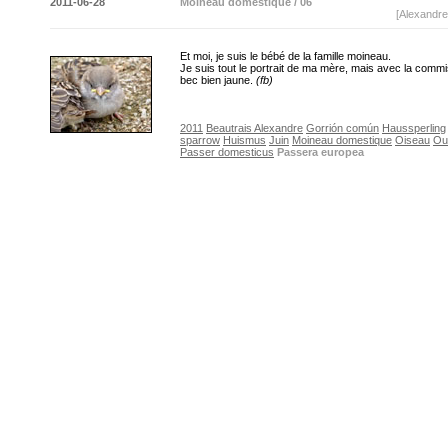
2011-06-28
Moineau domestique / 06
[Alexandre
Et moi, je suis le bébé de la famille moineau.
Je suis tout le portrait de ma mère, mais avec la comm
bec bien jaune.
(fb)
2011
Beautrais Alexandre
Gorrión común
Haussperling
sparrow
Huismus
Juin
Moineau domestique
Oiseau
Ou
Passer domesticus
Passera europea