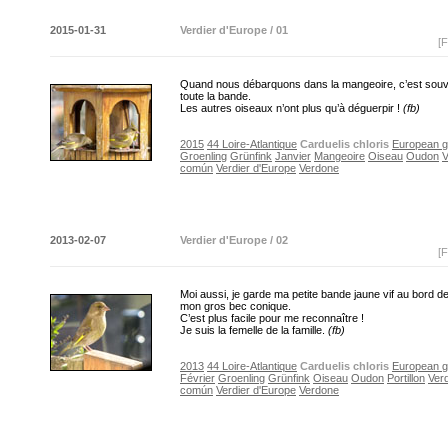
2015-01-31
Verdier d'Europe / 01
[F
Quand nous débarquons dans la mangeoire, c’est sou
toute la bande.
Les autres oiseaux n’ont plus qu’à déguerpir !
(fb)
2015
44 Loire-Atlantique
Carduelis chloris
European g
Groenling
Grünfink
Janvier
Mangeoire
Oiseau
Oudon
V
común
Verdier d'Europe
Verdone
2013-02-07
Verdier d'Europe / 02
[F
Moi aussi, je garde ma petite bande jaune vif au bord de l
mon gros bec conique.
C’est plus facile pour me reconnaître !
Je suis la femelle de la famille.
(fb)
2013
44 Loire-Atlantique
Carduelis chloris
European g
Février
Groenling
Grünfink
Oiseau
Oudon
Portillon
Ver
común
Verdier d'Europe
Verdone