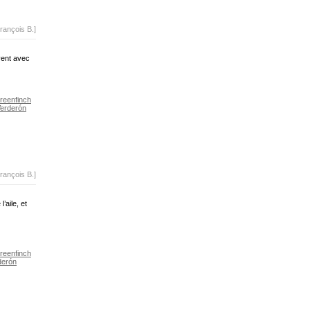
rançois B.]
vent avec
reenfinch
erderón
rançois B.]
’aile, et
reenfinch
derón