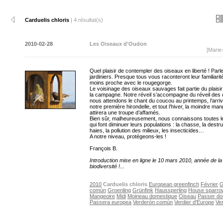
Carduelis chloris
| 4 résultat(s)
2010-02-28
Les Oiseaux d'Oudon
[Marie
Quel plaisir de contempler des oiseaux en liberté ! Par
jardiniers. Presque tous vous raconteront leur familiarit
moins proche avec le rougegorge.
Le voisinage des oiseaux sauvages fait partie du plaisir
la campagne. Notre réveil s’accompagne du réveil des 
nous attendons le chant du coucou au printemps, l’arri
notre première hirondelle, et tout l’hiver, la moindre ma
attirera une troupe d’affamés.
Bien sûr, malheureusement, nous connaissons toutes 
qui font diminuer leurs populations : la chasse, la destr
haies, la pollution des milieux, les insecticides…
A notre niveau, protégeons-les !
François B.
Introduction mise en ligne le 10 mars 2010, année de la
biodiversité !...
2010
Carduelis chloris
European greenfinch
Février
G
común
Groenling
Grünfink
Haussperling
House sparro
Mangeoire
Midi
Moineau domestique
Oiseau
Passer do
Passera europea
Verderón común
Verdier d'Europe
Ve