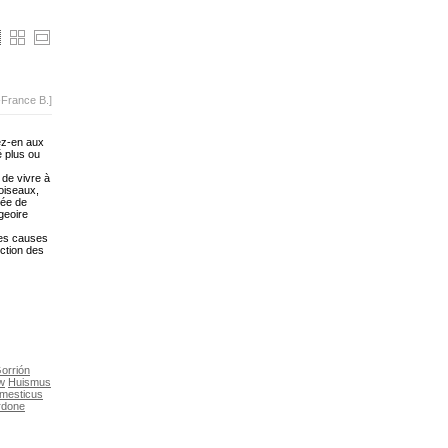
-France B.]
lez-en aux
é plus ou
 de vivre à
oiseaux,
vée de
ngeoire
les causes
uction des
orrión
w
Huismus
mesticus
rdone