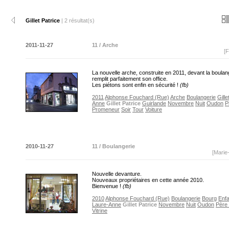
Gillet Patrice
| 2 résultat(s)
2011-11-27
11 / Arche
[F
La nouvelle arche, construite en 2011, devant la boulan
remplit parfaitement son office.
Les piétons sont enfin en sécurité !
(fb)
2011
Alphonse Fouchard (Rue)
Arche
Boulangerie
Gille
Anne
Gillet Patrice
Guirlande
Novembre
Nuit
Oudon
P
Promeneur
Soir
Tour
Voiture
2010-11-27
11 / Boulangerie
[Marie
Nouvelle devanture.
Nouveaux propriétaires en cette année 2010.
Bienvenue !
(fb)
2010
Alphonse Fouchard (Rue)
Boulangerie
Bourg
Enfa
Laure-Anne
Gillet Patrice
Novembre
Nuit
Oudon
Père
Vitrine