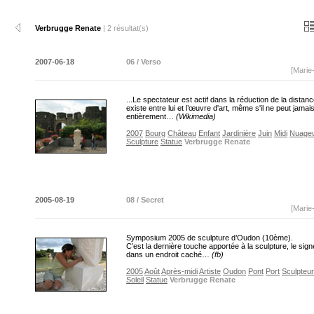
Verbrugge Renate
| 2 résultat(s)
2007-06-18
06 / Verso
[Marie
...Le spectateur est actif dans la réduction de la distanc
existe entre lui et l’œuvre d'art, même s'il ne peut jamais
entièrement…
(Wikimedia)
2007
Bourg
Château
Enfant
Jardinière
Juin
Midi
Nuage
Sculpture
Statue
Verbrugge Renate
2005-08-19
08 / Secret
[Marie
Symposium 2005 de sculpture d’Oudon (10ème).
C’est la dernière touche apportée à la sculpture, le sign
dans un endroit caché…
(fb)
2005
Août
Après-midi
Artiste
Oudon
Pont
Port
Sculpteur
Soleil
Statue
Verbrugge Renate